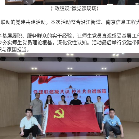
（“政绩观”微党课现场）
位联动的党建共建活动。本次活动整合沿江街道、南京信息工程
享基层履职、服务群众的实干经验，让师生党员直观感受基层工
步夯实师生党员理论根基，深化党性认知。活动最后举行党建带
识与家国担当。