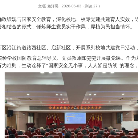
文/图 鲍泽昊
2026-06-03
（浏览:
27
)
确政绩观与国家安全教育，深化校地、校际党建共建育人实效
，
悟相结合的形式，锤炼
师生党员
实干作风，厚植为民担当情怀。
新区
沿江街道路西社区、启新社区，开展系列校地共建党日活动
实验学校国防教育总辅导员、党员教师陈雯雯开展微党课。作为
行为准则，生动诠释了
“国家安全无小事，人人皆是防线”的理念